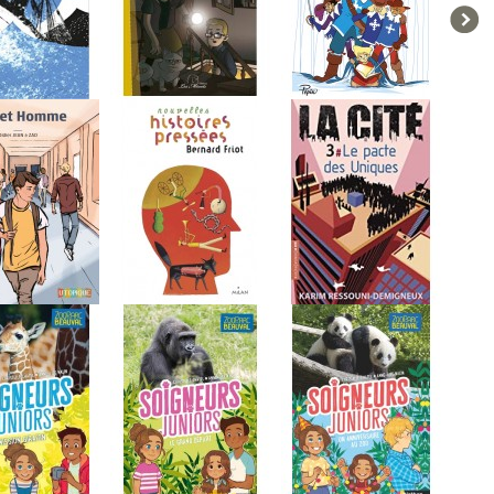
est une sirène
Enquête à la...
Victor tombe-dedans...
home
Nouvelles histoires...
La cité, Tome 3: Le...