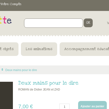
Votre Compte
OK
V
t objets
Les animations
Accompagnement éducat
Deux mains pour le dire
>
Deux mains pour le dire
ROMAN de Didier JEAN et ZAD
7,00 €
Quantité :
Ajouter au panier