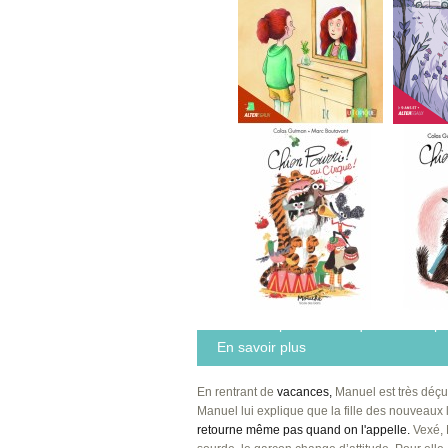
Ma vie en rousse
Mon coeu
Chien pourri au cirque
Chien pou
En savoir plus
En rentrant de
vacances,
Manuel est très déçu
Manuel lui explique que la fille des nouveaux l
retourne même pas quand on l'appelle.
Vexé, 