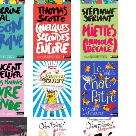
 juniors -...
Soigneurs juniors -...
Soigneurs juniors -...
oïne
Quelques secondes...
Miettes (humour...
mauvais...
Gurty - J'appelle...
Le chat Pitre