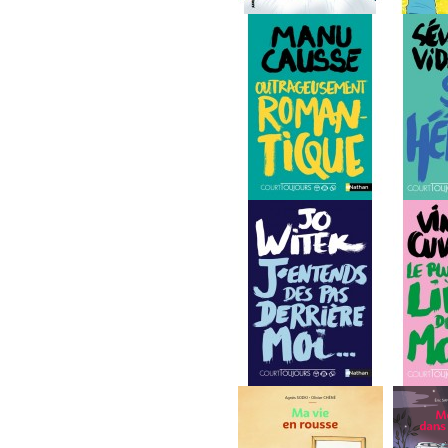
Tête de fesses...
Soigneurs
Outrageusement...
Son hér
J'entends des pas...
Le plus 