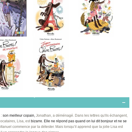
r dans la...
Chien pourri à Paris
Chien pourri!...
rri est...
Joyeux anniversaire...
 :
son meilleur copain,
Jonathan, a déménagé. Dans les lettres qu'ils échangent,
ocataires, Lisa, est
bizarre. Elle ne répond pas quand on lui dit bonjour et ne se
Manuel commence par la détester. Mais lorsqu’il apprend que la jolie Lisa est