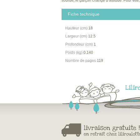
sourde, le garçon change d’attitude. Pour elle
Fiche technique
Hauteur (cm)
18
Largeur (cm)
12.5
Profondeur (cm)
1
Poids (kg)
0.140
Nombre de pages
119