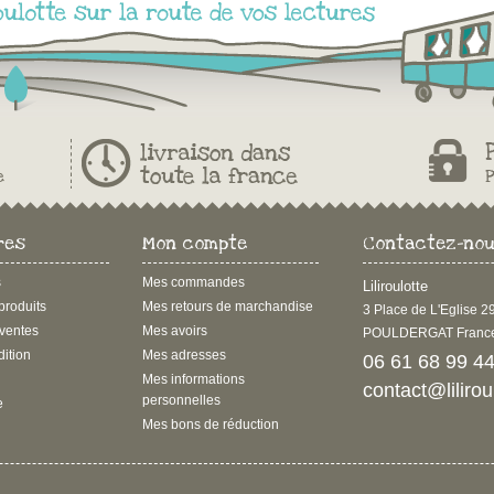
res
Mon compte
Contactez-no
s
Mes commandes
Liliroulotte
roduits
Mes retours de marchandise
3 Place de L'Eglise 
 ventes
Mes avoirs
POULDERGAT Franc
dition
Mes adresses
06 61 68 99 4
Mes informations
contact@liliro
personnelles
e
Mes bons de réduction