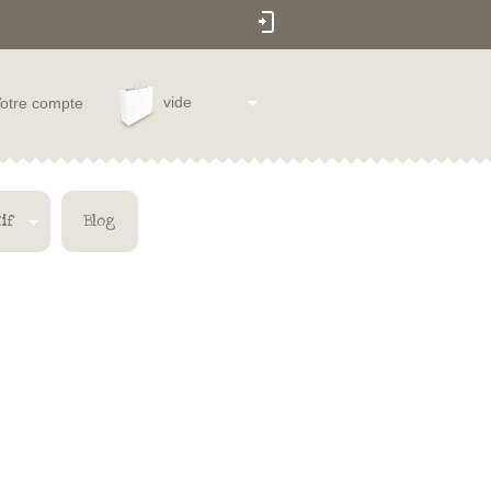
vide
otre compte
if
Blog