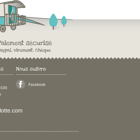
us
Nous suivre
Facebook
29100
e
4
ulotte.com