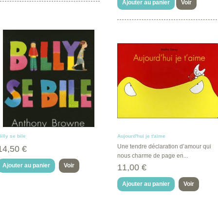
Ajouter au panier
Voir
illy se bile
Aujourd'hui je t'aime
Une tendre déclaration d’amour qui
14,50 €
nous charme de page en...
Ajouter au panier
Voir
11,00 €
Ajouter au panier
Voir