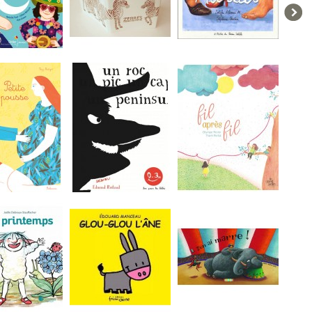
Bob se...
Zèbres
Marius
ousse
La tirade du nez
Fil après fil