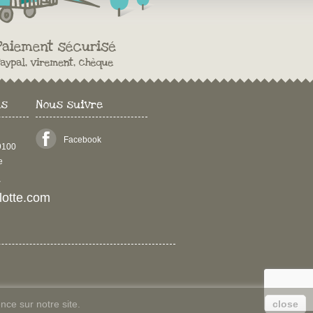
us
Nous suivre
Facebook
29100
e
4
ulotte.com
nce sur notre site.
close