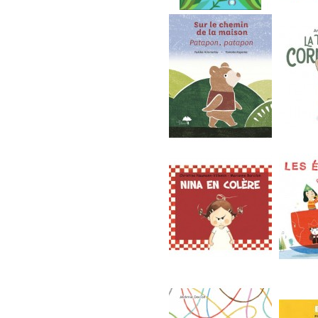
Corolles
Le prin
Sur le chemin de la...
La tarte 
Nina en colère
Les émot