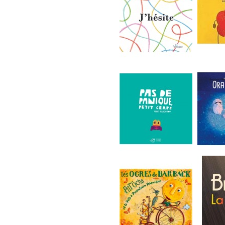
J'hésite
EN ETE 
Pas de panique...
Ora et le