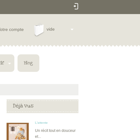
vide
otre compte
if
Blog
Déjà vus
L'attente
Un récit tout en douceur
et...