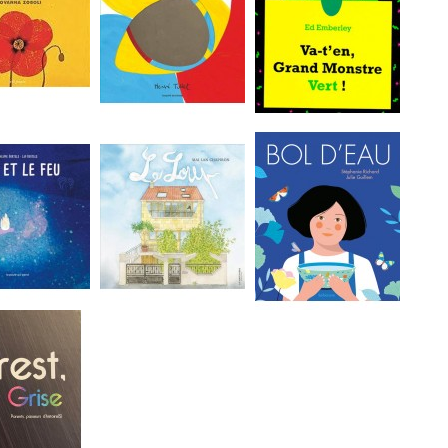
/ EN HIVER
Regarde!
Va-t'en, grand...
 feu
Le loup
Bol d'eau