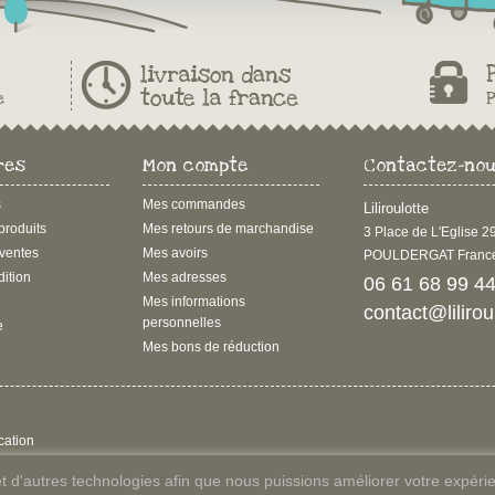
res
Mon compte
Contactez-no
s
Mes commandes
Liliroulotte
roduits
Mes retours de marchandise
3 Place de L'Eglise 
 ventes
Mes avoirs
POULDERGAT Franc
dition
Mes adresses
06 61 68 99 4
Mes informations
contact@liliro
personnelles
e
Mes bons de réduction
cation
s et d'autres technologies afin que nous puissions améliorer votre expérie