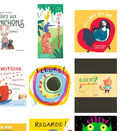
temps
GLOU-GLOU l'âne
Z'en ai marre!
aux...
La traversée
Un coeur qui bat
ions ça...
Fleurs
Il est où mon doudou ?