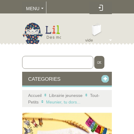
MENU
vide
OK
CATEGORIES
Accueil
Librairie jeunesse
Tout-
>
>
Petits
Meunier, tu dors...
>